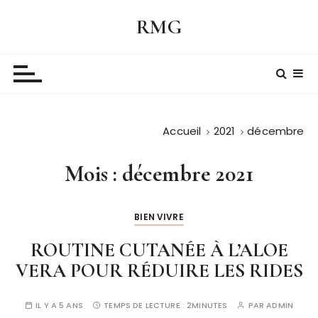
P
RMG
a
s
s
e
r
a
Accueil
2021
décembre
u
c
o
Mois :
décembre 2021
n
t
BIEN VIVRE
e
n
ROUTINE CUTANÉE À L’ALOE
u
VERA POUR RÉDUIRE LES RIDES
IL Y A 5 ANS
TEMPS DE LECTURE :
2MINUTES
PAR
ADMIN