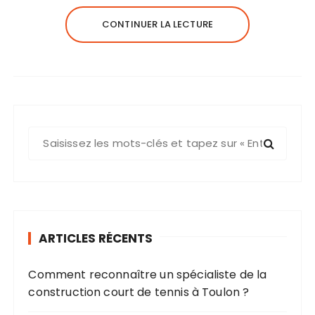
CONTINUER LA LECTURE
R
e
c
h
e
r
ARTICLES RÉCENTS
c
h
Comment reconnaître un spécialiste de la
e
construction court de tennis à Toulon ?
p
o