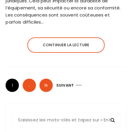
juridiques. Cela peut impacter la durabilité de
l’équipement, sa sécurité ou encore sa conformité.
Les conséquences sont souvent coûteuses et
parfois difficiles…
CONTINUER LA LECTURE
P
1
…
16
SUIVANT
a
g
i
R
n
e
a
c