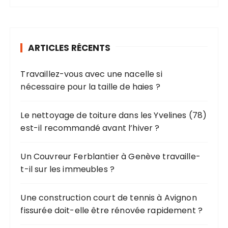
t
h
i
e
o
r
ARTICLES RÉCENTS
c
n
h
d
Travaillez-vous avec une nacelle si
e
e
nécessaire pour la taille de haies ?
p
s
o
u
p
Le nettoyage de toiture dans les Yvelines (78)
r
est-il recommandé avant l’hiver ?
u
b
:
Un Couvreur Ferblantier à Genève travaille-
l
t-il sur les immeubles ?
i
c
Une construction court de tennis à Avignon
a
fissurée doit-elle être rénovée rapidement ?