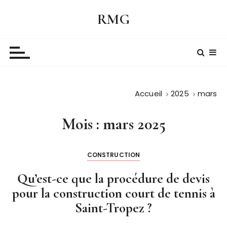
P
RMG
a
s
s
e
r
a
Accueil
2025
mars
u
c
o
Mois :
mars 2025
n
t
CONSTRUCTION
e
n
Qu’est-ce que la procédure de devis
u
pour la construction court de tennis à
Saint-Tropez ?