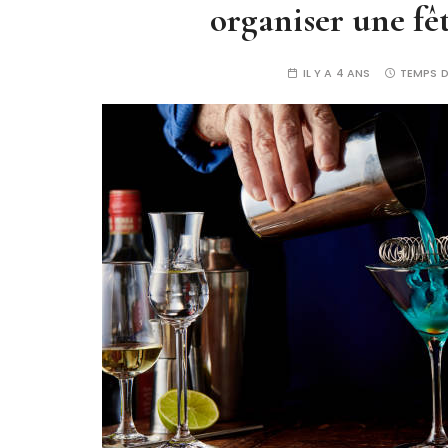
organiser une fêt
IL Y A 4 ANS
TEMPS D