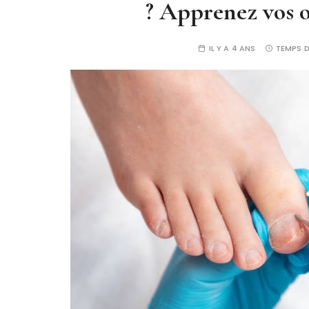
? Apprenez vos o
IL Y A 4 ANS
TEMPS D