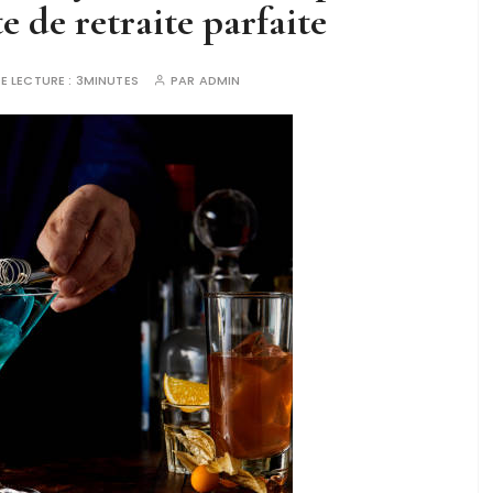
e de retraite parfaite
E LECTURE :
3MINUTES
PAR
ADMIN