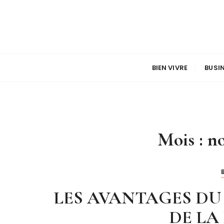
P
a
s
s
e
r
BIEN VIVRE
BUSI
a
u
c
o
n
Mois :
n
t
e
n
u
LES AVANTAGES DU
DE LA