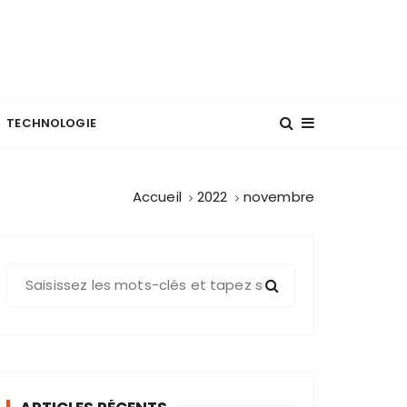
TECHNOLOGIE
Accueil
2022
novembre
R
e
c
h
e
r