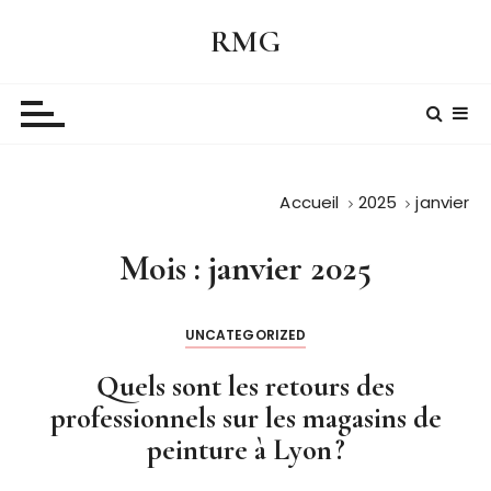
P
RMG
a
s
s
e
r
a
Accueil
2025
janvier
u
c
o
Mois :
janvier 2025
n
t
UNCATEGORIZED
e
n
Quels sont les retours des
u
professionnels sur les magasins de
peinture à Lyon ?