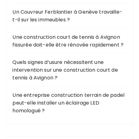
s
o
u
p
Un Couvreur Ferblantier à Genève travaille-
r
t-il sur les immeubles ?
u
b
:
Une construction court de tennis à Avignon
l
fissurée doit-elle être rénovée rapidement ?
i
c
Quels signes d’usure nécessitent une
a
intervention sur une construction court de
tennis à Avignon ?
t
i
Une entreprise construction terrain de padel
o
peut-elle installer un éclairage LED
n
homologué ?
s