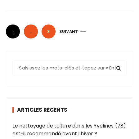
P
1
…
3
SUIVANT
a
g
i
R
n
e
a
c
t
h
i
e
o
r
ARTICLES RÉCENTS
c
n
h
d
Le nettoyage de toiture dans les Yvelines (78)
e
e
est-il recommandé avant l’hiver ?
p