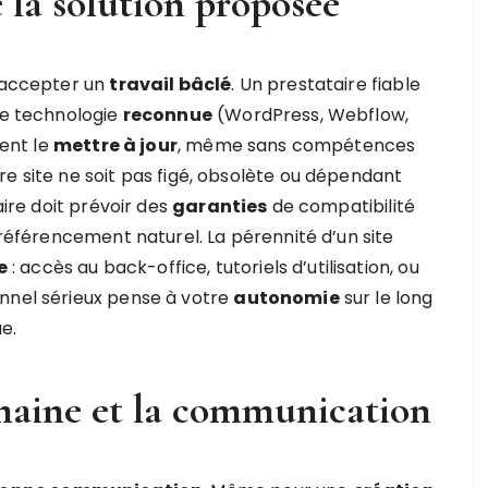
e la solution proposée
s accepter un
travail bâclé
. Un prestataire fiable
une technologie
reconnue
(WordPress, Webflow,
ment le
mettre à jour
, même sans compétences
e site ne soit pas figé, obsolète ou dépendant
aire doit prévoir des
garanties
de compatibilité
 référencement naturel. La pérennité d’un site
e
: accès au back-office, tutoriels d’utilisation, ou
onnel sérieux pense à votre
autonomie
sur le long
e.
umaine et la communication