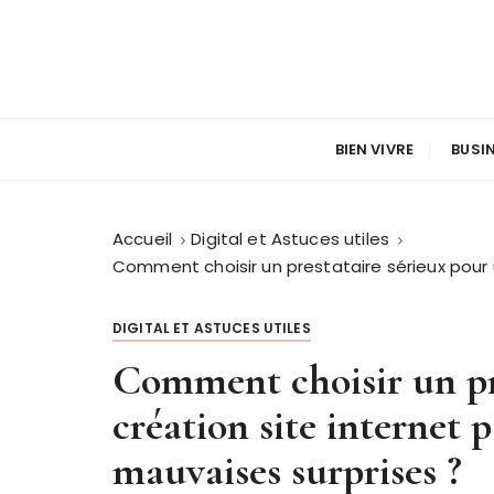
P
a
s
s
e
r
BIEN VIVRE
BUSI
a
u
c
Accueil
Digital et Astuces utiles
o
Comment choisir un prestataire sérieux pour 
n
t
DIGITAL ET ASTUCES UTILES
e
Comment choisir un pr
n
u
création site internet 
mauvaises surprises ?