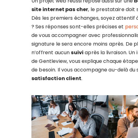
Un projet web réussi repose aussi sur une
b
site internet pas cher
, le prestataire doi
Dès les premiers échanges, soyez attentif 
? Ses réponses sont-elles précises et
pers
de vous accompagner avec professionnalism
signature le sera encore moins après. De p
n’offrent aucun
suivi
après la livraison. Un
de Gentleview, vous explique chaque étape, 
de besoin. Il vous accompagne au-delà du s
satisfaction client
.