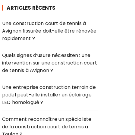
r
ARTICLES RÉCENTS
c
h
Une construction court de tennis à
e
Avignon fissurée doit-elle être rénovée
p
rapidement ?
o
u
r
Quels signes d’usure nécessitent une
intervention sur une construction court
:
de tennis à Avignon ?
Une entreprise construction terrain de
padel peut-elle installer un éclairage
LED homologué ?
Comment reconnaître un spécialiste
de la construction court de tennis à
Toulon ?