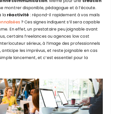
onne communication
. Même pour une
création
t se montrer disponible, pédagogue et à l’écoute.
à la
réactivité
: répond-il rapidement à vos mails
onnalisées
? Ces signes indiquent s’il sera capable
e. En effet, un prestataire peu joignable avant
lus, certains freelances ou agences low cost
 interlocuteur sérieux, à l’image des professionnels
anticipe les imprévus, et reste joignable en cas
imple lancement, et c’est essentiel pour la