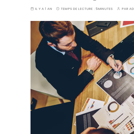
IL Y A 1 AN
TEMPS DE LECTURE :
5MINUTES
PAR
AD