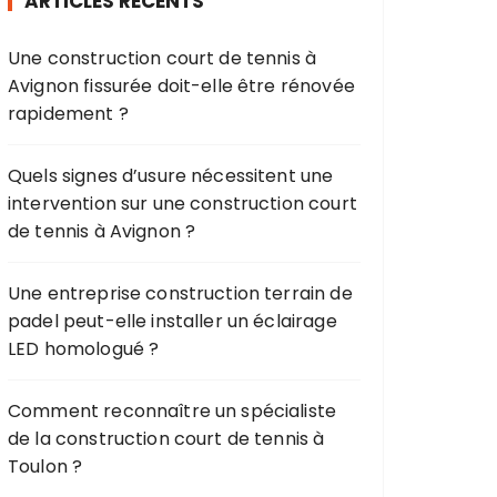
ARTICLES RÉCENTS
c
h
Une construction court de tennis à
e
Avignon fissurée doit-elle être rénovée
p
rapidement ?
o
u
r
Quels signes d’usure nécessitent une
intervention sur une construction court
:
de tennis à Avignon ?
Une entreprise construction terrain de
padel peut-elle installer un éclairage
LED homologué ?
Comment reconnaître un spécialiste
de la construction court de tennis à
Toulon ?