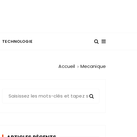
TECHNOLOGIE
Accueil
Mecanique
R
e
c
h
e
r