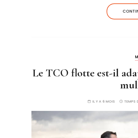
CONTIN
M
Le TCO flotte est-il ada
mult
IL Y A 6 MOIS
TEMPS 