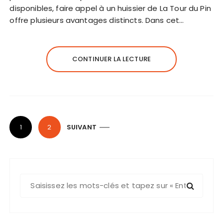
disponibles, faire appel à un huissier de La Tour du Pin
offre plusieurs avantages distincts. Dans cet…
CONTINUER LA LECTURE
P
1
2
SUIVANT
a
g
i
R
n
e
a
c
t
h