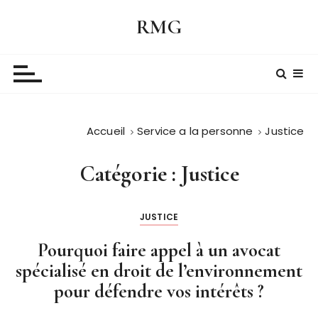
P
RMG
a
s
s
e
r
a
Accueil
Service a la personne
Justice
u
c
o
Catégorie :
Justice
n
t
JUSTICE
e
n
Pourquoi faire appel à un avocat
u
spécialisé en droit de l’environnement
pour défendre vos intérêts ?