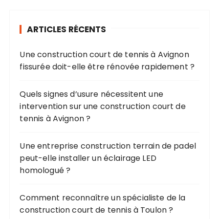
i
e
o
r
ARTICLES RÉCENTS
c
n
h
d
Une construction court de tennis à Avignon
e
e
fissurée doit-elle être rénovée rapidement ?
p
s
o
u
p
Quels signes d’usure nécessitent une
r
intervention sur une construction court de
u
tennis à Avignon ?
b
:
l
Une entreprise construction terrain de padel
i
peut-elle installer un éclairage LED
c
homologué ?
a
Comment reconnaître un spécialiste de la
t
construction court de tennis à Toulon ?
i