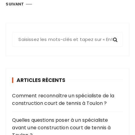
g
SUIVANT
i
n
a
R
t
e
i
c
o
h
e
n
r
d
ARTICLES RÉCENTS
c
e
h
s
Comment reconnaître un spécialiste de la
e
construction court de tennis à Toulon ?
p
p
o
u
u
Quelles questions poser à un spécialiste
b
r
avant une construction court de tennis à
l