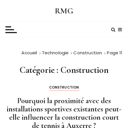
P
RMG
a
s
s
e
r
a
Accueil
Technologie
Construction
Page 11
u
c
o
Catégorie :
Construction
n
t
CONSTRUCTION
e
n
Pourquoi la proximité avec des
u
installations sportives existantes peut-
elle influencer la construction court
de tennis à Auxerre ?