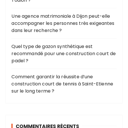
Toulon ?
:
i
c
Une agence matrimoniale à Dijon peut-elle
accompagner les personnes très exigeantes
a
dans leur recherche ?
t
i
Quel type de gazon synthétique est
o
recommandé pour une construction court de
n
padel ?
s
Comment garantir la réussite d’une
construction court de tennis à Saint-Etienne
sur le long terme ?
COMMENTAIRES RÉCENTS