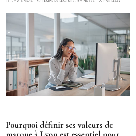
IL Y A 3 MOIS
TEMPS DE LECTURE :
5MINUTES
PAR
LESLY
Pourquoi définir ses valeurs de
marque à Lyon est essentiel pour