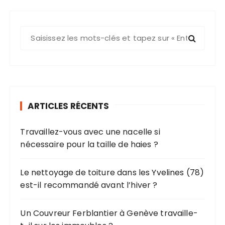
R
e
c
h
e
r
ARTICLES RÉCENTS
c
h
Travaillez-vous avec une nacelle si
e
nécessaire pour la taille de haies ?
p
o
u
Le nettoyage de toiture dans les Yvelines (78)
r
est-il recommandé avant l’hiver ?
:
Un Couvreur Ferblantier à Genève travaille-