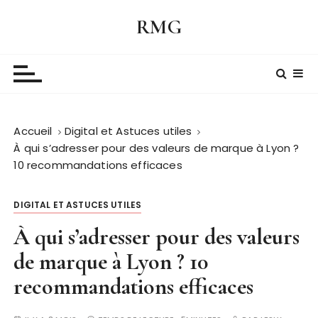
P
RMG
a
s
s
e
r
a
Accueil
Digital et Astuces utiles
u
À qui s’adresser pour des valeurs de marque à Lyon ?
c
10 recommandations efficaces
o
n
t
DIGITAL ET ASTUCES UTILES
e
À qui s’adresser pour des valeurs
n
de marque à Lyon ? 10
u
recommandations efficaces