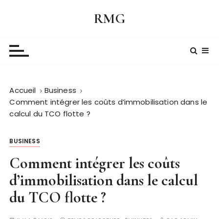
P
RMG
a
s
s
e
r
a
Accueil
Business
u
Comment intégrer les coûts d’immobilisation dans le
c
calcul du TCO flotte ?
o
n
t
BUSINESS
e
Comment intégrer les coûts
n
d’immobilisation dans le calcul
u
du TCO flotte ?