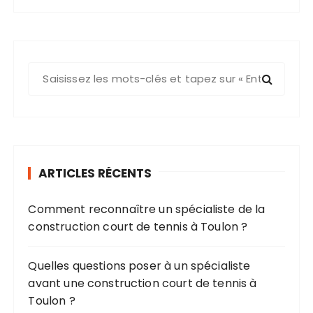
R
e
c
h
e
r
ARTICLES RÉCENTS
c
h
Comment reconnaître un spécialiste de la
e
construction court de tennis à Toulon ?
p
o
u
Quelles questions poser à un spécialiste
r
avant une construction court de tennis à
Toulon ?