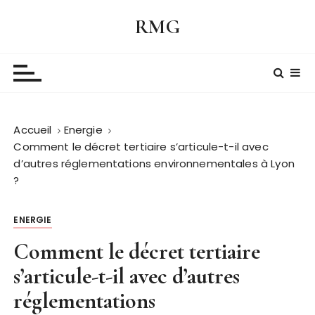
P
RMG
a
s
s
e
r
a
Accueil
Energie
u
Comment le décret tertiaire s’articule-t-il avec
c
d’autres réglementations environnementales à Lyon
o
?
n
t
e
ENERGIE
n
Comment le décret tertiaire
u
s’articule-t-il avec d’autres
réglementations