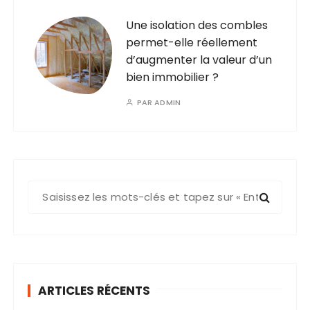
Une isolation des combles
permet-elle réellement
d’augmenter la valeur d’un
bien immobilier ?
PAR
ADMIN
R
e
c
h
e
r
ARTICLES RÉCENTS
c
h