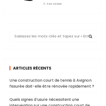
PAR
ADMIN
R
e
c
h
e
r
ARTICLES RÉCENTS
c
h
Une construction court de tennis à Avignon
e
fissurée doit-elle être rénovée rapidement ?
p
o
u
Quels signes d’usure nécessitent une
r
intervention sur une construction court de