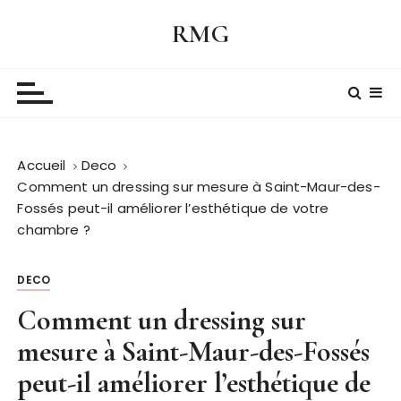
P
RMG
a
s
s
e
r
a
Accueil
Deco
u
Comment un dressing sur mesure à Saint-Maur-des-
c
Fossés peut-il améliorer l’esthétique de votre
o
chambre ?
n
t
e
DECO
n
Comment un dressing sur
u
mesure à Saint-Maur-des-Fossés
peut-il améliorer l’esthétique de