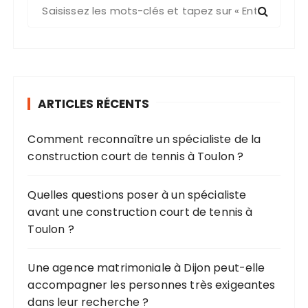
R
e
c
h
e
r
ARTICLES RÉCENTS
c
h
Comment reconnaître un spécialiste de la
e
construction court de tennis à Toulon ?
p
o
u
Quelles questions poser à un spécialiste
r
avant une construction court de tennis à
Toulon ?
:
Une agence matrimoniale à Dijon peut-elle
accompagner les personnes très exigeantes
dans leur recherche ?