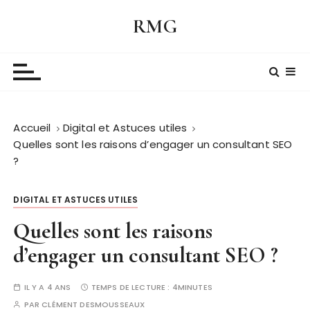
P
RMG
a
s
s
e
r
a
Accueil
Digital et Astuces utiles
u
Quelles sont les raisons d’engager un consultant SEO
c
?
o
n
t
DIGITAL ET ASTUCES UTILES
e
Quelles sont les raisons
n
d’engager un consultant SEO ?
u
IL Y A 4 ANS
TEMPS DE LECTURE :
4MINUTES
PAR
CLÉMENT DESMOUSSEAUX