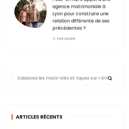
agence matrimoniale à
Lyon pour construire une
relation différente de ses
précédentes ?
PAR
ADMIN
R
e
c
h
e
r
ARTICLES RÉCENTS
c
h