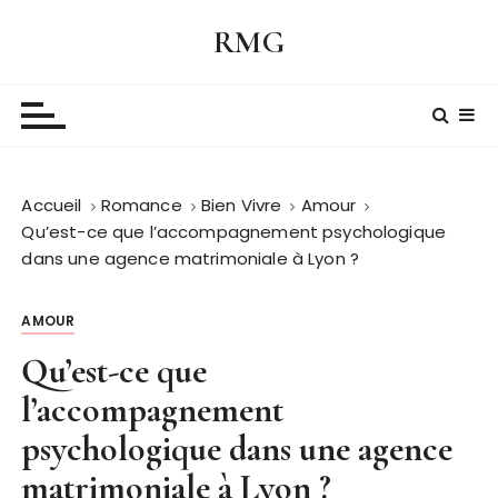
P
RMG
a
s
s
e
r
a
Accueil
Romance
Bien Vivre
Amour
u
Qu’est-ce que l’accompagnement psychologique
c
dans une agence matrimoniale à Lyon ?
o
n
t
AMOUR
e
Qu’est-ce que
n
l’accompagnement
u
psychologique dans une agence
matrimoniale à Lyon ?