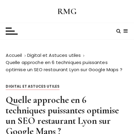
P
RMG
a
s
s
e
r
a
Accueil
Digital et Astuces utiles
u
Quelle approche en 6 techniques puissantes
c
optimise un SEO restaurant Lyon sur Google Maps ?
o
n
t
DIGITAL ET ASTUCES UTILES
e
Quelle approche en 6
n
techniques puissantes optimise
u
un SEO restaurant Lyon sur
Google Maps ?