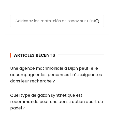
R
e
c
h
e
r
ARTICLES RÉCENTS
c
h
Une agence matrimoniale à Dijon peut-elle
e
accompagner les personnes très exigeantes
p
dans leur recherche ?
o
u
r
Quel type de gazon synthétique est
recommandé pour une construction court de
:
padel ?